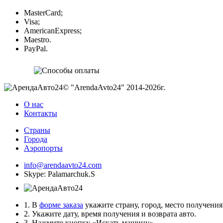
MasterCard;
Visa;
AmericanExpress;
Maestro.
PayPal.
© "ArendaAvto24" 2014-2026г.
О нас
Контакты
Страны
Города
Аэропорты
info@arendaavto24.com
Skype: Palamarchuk.S
1. В
форме заказа
укажите страну, город, место получения 
2. Укажите дату, время получения и возврата авто.
3. Нажмите кнопку «Искать машину».