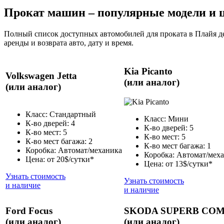
Прокат машин – популярные модели и 
Полный список доступных автомобилей для проката в Плайя де
аренды и возврата авто, дату и время.
Kia Picanto
Volkswagen Jetta
(или аналог)
(или аналог)
Класс: Стандартный
Класс: Мини
К-во дверей: 4
К-во дверей: 5
К-во мест: 5
К-во мест: 5
К-во мест багажа: 2
К-во мест багажа: 1
Коробка: Автомат/механика
Коробка: Автомат/мех
Цена: от 20$/сутки*
Цена: от 13$/сутки*
Узнать стоимость
Узнать стоимость
и наличие
и наличие
Ford Focus
SKODA SUPERB COM
(или аналог)
(или аналог)