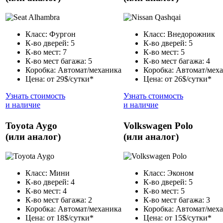
Класс: Фургон
Класс: Внедорожник
К-во дверей: 5
К-во дверей: 5
К-во мест: 7
К-во мест: 5
К-во мест багажа: 5
К-во мест багажа: 4
Коробка: Автомат/механика
Коробка: Автомат/мех
Цена: от 29$/сутки*
Цена: от 26$/сутки*
Узнать стоимость
Узнать стоимость
и наличие
и наличие
Toyota Aygo
Volkswagen Polo
(или аналог)
(или аналог)
Класс: Мини
Класс: Эконом
К-во дверей: 4
К-во дверей: 5
К-во мест: 4
К-во мест: 5
К-во мест багажа: 2
К-во мест багажа: 3
Коробка: Автомат/механика
Коробка: Автомат/мех
Цена: от 18$/сутки*
Цена: от 15$/сутки*