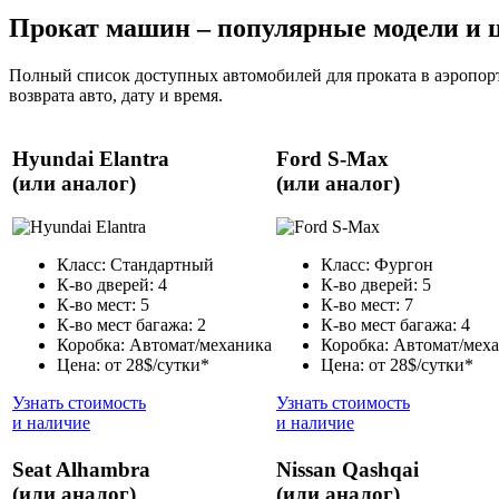
Прокат машин – популярные модели и 
Полный список доступных автомобилей для проката в аэропорт
возврата авто, дату и время.
Hyundai Elantra
Ford S-Max
(или аналог)
(или аналог)
Класс: Стандартный
Класс: Фургон
К-во дверей: 4
К-во дверей: 5
К-во мест: 5
К-во мест: 7
К-во мест багажа: 2
К-во мест багажа: 4
Коробка: Автомат/механика
Коробка: Автомат/мех
Цена: от 28$/сутки*
Цена: от 28$/сутки*
Узнать стоимость
Узнать стоимость
и наличие
и наличие
Seat Alhambra
Nissan Qashqai
(или аналог)
(или аналог)