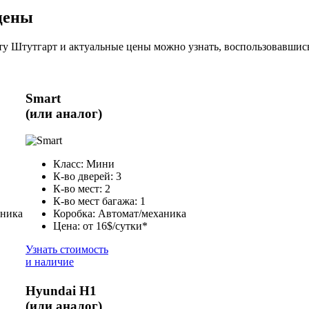
цены
у Штутгарт и актуальные цены можно узнать, воспользовавшись
Smart
(или аналог)
Класс: Мини
К-во дверей: 3
К-во мест: 2
К-во мест багажа: 1
аника
Коробка: Автомат/механика
Цена: от 16$/сутки*
Узнать стоимость
и наличие
Hyundai H1
(или аналог)