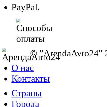
PayPal.
© "ArendaAvto24" 
О нас
Контакты
Страны
Города