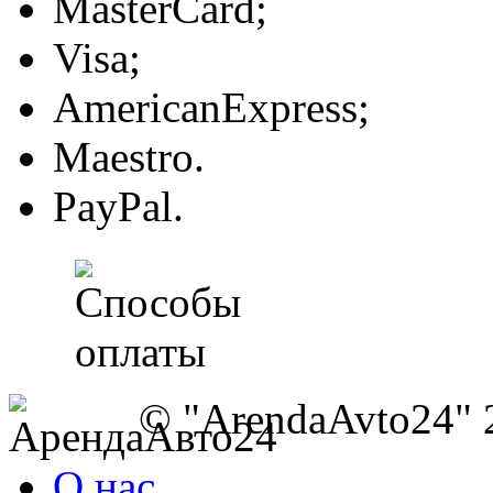
MasterCard;
Visa;
AmericanExpress;
Maestro.
PayPal.
© "ArendaAvto24" 
О нас