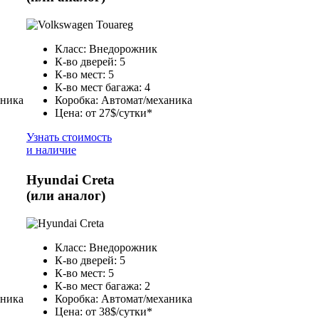
Класс: Внедорожник
К-во дверей: 5
К-во мест: 5
К-во мест багажа: 4
аника
Коробка: Автомат/механика
Цена: от 27$/сутки*
Узнать стоимость
и наличие
Hyundai Creta
(или аналог)
Класс: Внедорожник
К-во дверей: 5
К-во мест: 5
К-во мест багажа: 2
аника
Коробка: Автомат/механика
Цена: от 38$/сутки*