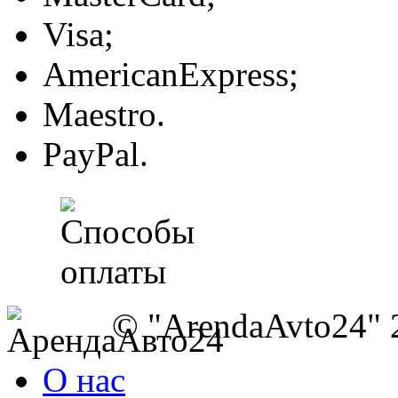
Visa;
AmericanExpress;
Maestro.
PayPal.
© "ArendaAvto24" 
О нас